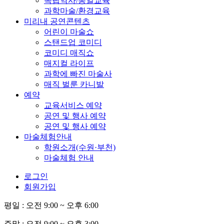
독립역사/통일교육
과학마술/환경교육
미리내 공연콘텐츠
어린이 마술쇼
스탠드업 코미디
코미디 매직쇼
매지컬 라이프
과학에 빠진 마술사
매직 벌룬 카니발
예약
교육서비스 예약
공연 및 행사 예약
공연 및 행사 예약
마술체험안내
학원소개(수원·부천)
마술체험 안내
로그인
회원가입
평일 :
오전 9:00 ~ 오후 6:00
주말 :
오전 9:00 ~ 오후 3:00