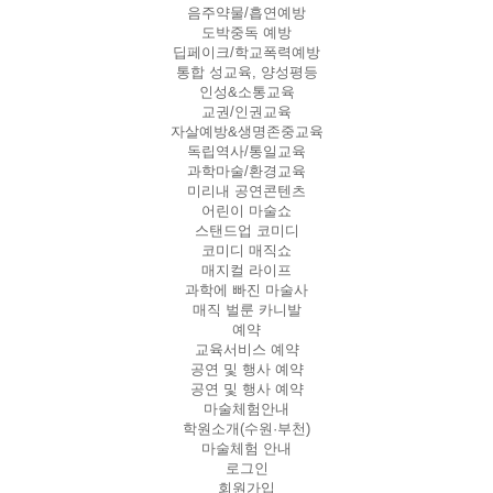
음주약물/흡연예방
도박중독 예방
딥페이크/학교폭력예방
통합 성교육, 양성평등
인성&소통교육
교권/인권교육
자살예방&생명존중교육
독립역사/통일교육
과학마술/환경교육
미리내 공연콘텐츠
어린이 마술쇼
스탠드업 코미디
코미디 매직쇼
매지컬 라이프
과학에 빠진 마술사
매직 벌룬 카니발
예약
교육서비스 예약
공연 및 행사 예약
공연 및 행사 예약
마술체험안내
학원소개(수원·부천)
마술체험 안내
로그인
회원가입