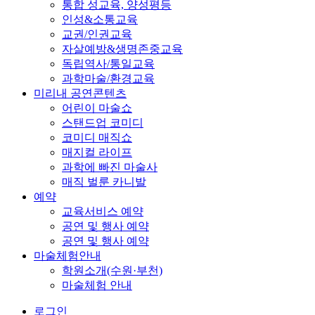
통합 성교육, 양성평등
인성&소통교육
교권/인권교육
자살예방&생명존중교육
독립역사/통일교육
과학마술/환경교육
미리내 공연콘텐츠
어린이 마술쇼
스탠드업 코미디
코미디 매직쇼
매지컬 라이프
과학에 빠진 마술사
매직 벌룬 카니발
예약
교육서비스 예약
공연 및 행사 예약
공연 및 행사 예약
마술체험안내
학원소개(수원·부천)
마술체험 안내
로그인