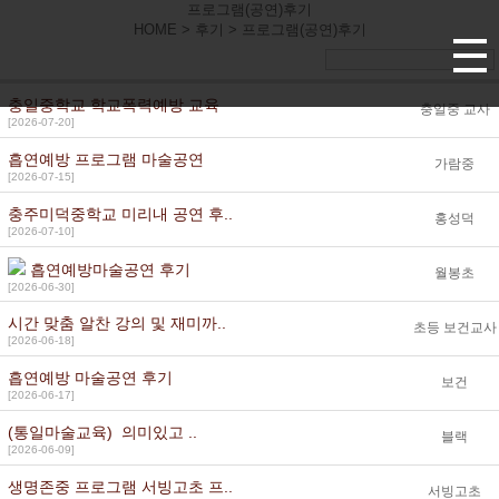
프로그램(공연)후기
HOME > 후기 >
프로그램(공연)후기
충일중학교 학교폭력예방 교육
충일중 교사
[2026-07-20]
흡연예방 프로그램 마술공연
가람중
[2026-07-15]
충주미덕중학교 미리내 공연 후..
홍성덕
[2026-07-10]
흡연예방마술공연 후기
월봉초
[2026-06-30]
시간 맞춤 알찬 강의 및 재미까..
초등 보건교사
[2026-06-18]
흡연예방 마술공연 후기
보건
[2026-06-17]
(통일마술교육) 의미있고 ..
블랙
[2026-06-09]
생명존중 프로그램 서빙고초 프..
서빙고초