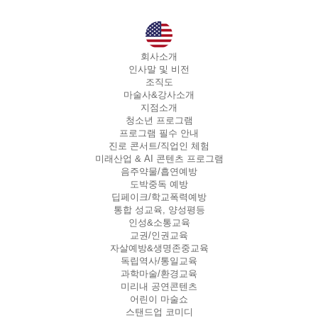
회사소개
인사말 및 비전
조직도
마술사&강사소개
지점소개
청소년 프로그램
프로그램 필수 안내
진로 콘서트/직업인 체험
미래산업 & AI 콘텐츠 프로그램
음주약물/흡연예방
도박중독 예방
딥페이크/학교폭력예방
통합 성교육, 양성평등
인성&소통교육
교권/인권교육
자살예방&생명존중교육
독립역사/통일교육
과학마술/환경교육
미리내 공연콘텐츠
어린이 마술쇼
스탠드업 코미디