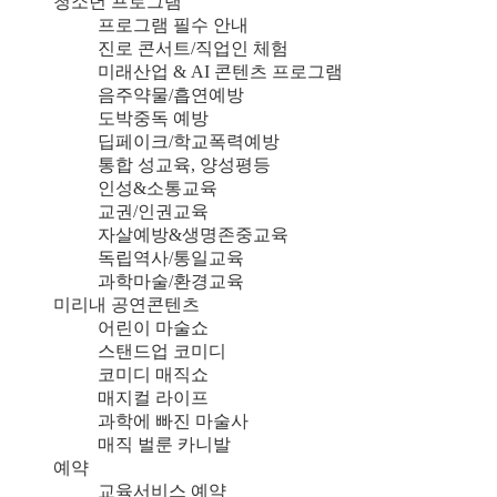
청소년 프로그램
프로그램 필수 안내
진로 콘서트/직업인 체험
미래산업 & AI 콘텐츠 프로그램
음주약물/흡연예방
도박중독 예방
딥페이크/학교폭력예방
통합 성교육, 양성평등
인성&소통교육
교권/인권교육
자살예방&생명존중교육
독립역사/통일교육
과학마술/환경교육
미리내 공연콘텐츠
어린이 마술쇼
스탠드업 코미디
코미디 매직쇼
매지컬 라이프
과학에 빠진 마술사
매직 벌룬 카니발
예약
교육서비스 예약