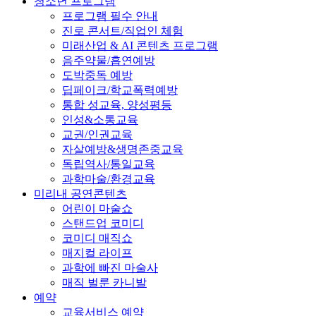
청소년 프로그램
프로그램 필수 안내
진로 콘서트/직업인 체험
미래산업 & AI 콘텐츠 프로그램
음주약물/흡연예방
도박중독 예방
딥페이크/학교폭력예방
통합 성교육, 양성평등
인성&소통교육
교권/인권교육
자살예방&생명존중교육
독립역사/통일교육
과학마술/환경교육
미리내 공연콘텐츠
어린이 마술쇼
스탠드업 코미디
코미디 매직쇼
매지컬 라이프
과학에 빠진 마술사
매직 벌룬 카니발
예약
교육서비스 예약