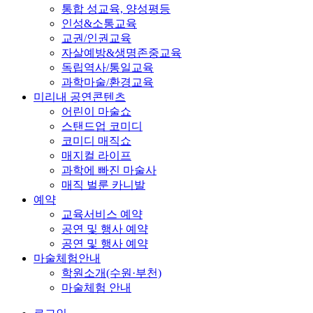
통합 성교육, 양성평등
인성&소통교육
교권/인권교육
자살예방&생명존중교육
독립역사/통일교육
과학마술/환경교육
미리내 공연콘텐츠
어린이 마술쇼
스탠드업 코미디
코미디 매직쇼
매지컬 라이프
과학에 빠진 마술사
매직 벌룬 카니발
예약
교육서비스 예약
공연 및 행사 예약
공연 및 행사 예약
마술체험안내
학원소개(수원·부천)
마술체험 안내