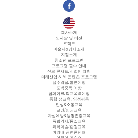
회사소개
인사말 및 비전
조직도
마술사&강사소개
지점소개
청소년 프로그램
프로그램 필수 안내
진로 콘서트/직업인 체험
미래산업 & AI 콘텐츠 프로그램
음주약물/흡연예방
도박중독 예방
딥페이크/학교폭력예방
통합 성교육, 양성평등
인성&소통교육
교권/인권교육
자살예방&생명존중교육
독립역사/통일교육
과학마술/환경교육
미리내 공연콘텐츠
어린이 마술쇼