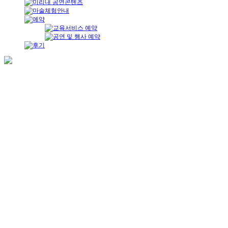
경기도 수원시 정조로 767-8 조정빌딩 2층
미리내마술극단
( 팔달로 3가 92 2층 미리내마술극단 )
대표전화 : 031.241.1238~9
COPYRIGHT (C) 2015. Mirine Magic
ALL RIGHTS RESERVED.