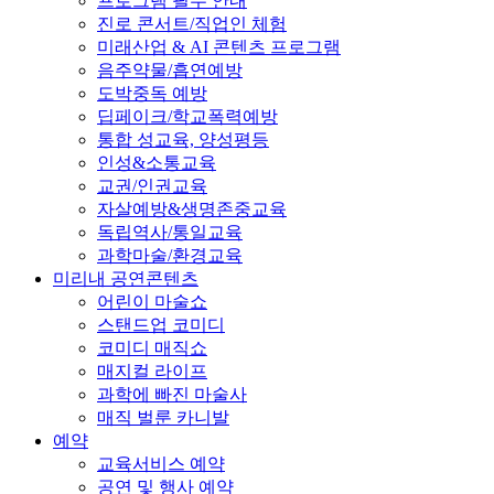
프로그램 필수 안내
진로 콘서트/직업인 체험
미래산업 & AI 콘텐츠 프로그램
음주약물/흡연예방
도박중독 예방
딥페이크/학교폭력예방
통합 성교육, 양성평등
인성&소통교육
교권/인권교육
자살예방&생명존중교육
독립역사/통일교육
과학마술/환경교육
미리내 공연콘텐츠
어린이 마술쇼
스탠드업 코미디
코미디 매직쇼
매지컬 라이프
과학에 빠진 마술사
매직 벌룬 카니발
예약
교육서비스 예약
공연 및 행사 예약