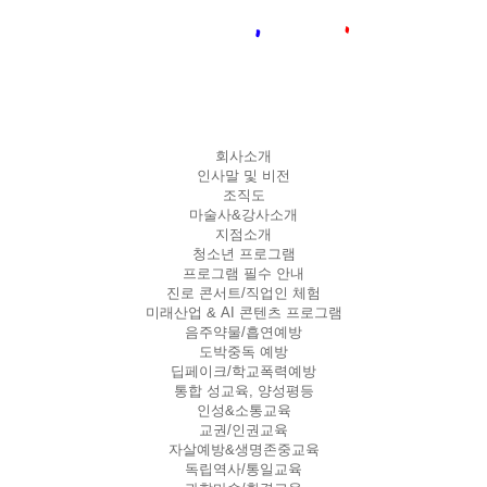
회사소개
인사말 및 비전
조직도
마술사&강사소개
지점소개
청소년 프로그램
프로그램 필수 안내
진로 콘서트/직업인 체험
미래산업 & AI 콘텐츠 프로그램
음주약물/흡연예방
도박중독 예방
딥페이크/학교폭력예방
통합 성교육, 양성평등
인성&소통교육
교권/인권교육
자살예방&생명존중교육
독립역사/통일교육