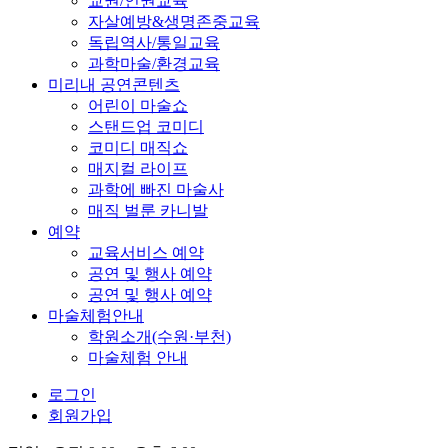
교권/인권교육
자살예방&생명존중교육
독립역사/통일교육
과학마술/환경교육
미리내 공연콘텐츠
어린이 마술쇼
스탠드업 코미디
코미디 매직쇼
매지컬 라이프
과학에 빠진 마술사
매직 벌룬 카니발
예약
교육서비스 예약
공연 및 행사 예약
공연 및 행사 예약
마술체험안내
학원소개(수원·부천)
마술체험 안내
로그인
회원가입