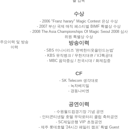
출 감독
수상
- 2006 "Franz harary" Magic Contest 은상 수상
- 2007 부산 국제 매직 페스티벌 BIMF 특별상 수상
- 2008 The Asia Championships Of Magic Seoul 2008 심사
위원 특별상 수상
주요이력 및 방송
방송이력
이력
- SBS 미니시리즈 '완벽한이웃을만드는법'
- KBS 뮤직뱅크 / 무한지대큐 / VJ특공대
- MBC 음악중심 / 전국시대 / 화제집중
CF
- SK Telecom 생각대로
- 녹차베지밀
- 경동나비엔
공연이력
- 수원월드컵경기장 기념 공연
- 인터콘티넨탈 호텔 무악로터리 클럽 축하공연
- SC제일은행 VIP 초청공연
- 제주 롯데호텔 '24시간 패밀리 캠프' 특별 Guest