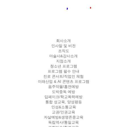
회사소개
인사말 및 비전
조직도
마술사&강사소개
지점소개
청소년 프로그램
프로그램 필수 안내
진로 콘서트/직업인 체험
미래산업 & AI 콘텐츠 프로그램
음주약물/흡연예방
도박중독 예방
딥페이크/학교폭력예방
통합 성교육, 양성평등
인성&소통교육
교권/인권교육
자살예방&생명존중교육
독립역사/통일교육