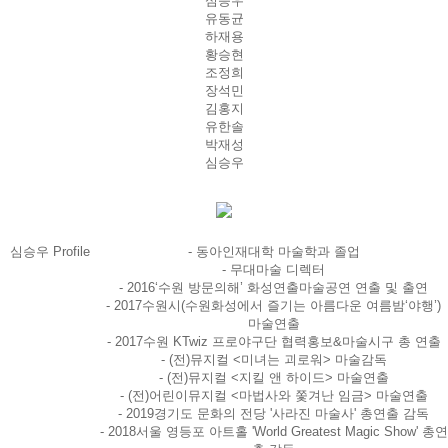
심승우
유동균
하재용
황승현
조정희
장석민
김홍지
유한솔
박재성
심승우
심승우 Profile
- 동아인재대학 마술학과 졸업
- 무대마술 디렉터
- 2016‘수원 방문의해’ 화성연출마술공연 연출 및 출연
- 2017수원시(수원화성에서 즐기는 아름다운 여름밤‘야행’)
마술연출
- 2017수원 KTwiz 프로야구단 협력홍보&마술시구 총 연출
- (전)뮤지컬 <미녀는 괴로워> 마술감독
- (전)뮤지컬 <지킬 앤 하이드> 마술연출
- (전)어린이뮤지컬 <마법사와 쫓겨난 임금> 마술연출
- 2019경기도 문화의 전당 '사라진 마술사' 총연출 감독
- 2018서울 영등포 아트홀 'World Greatest Magic Show' 총연