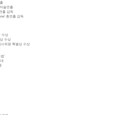
연출
 마술연출
총연출 감독
Show' 총연출 감독
은상 수상
별상 수상
 2008 심사위원 특별상 수상
법'
공대
중