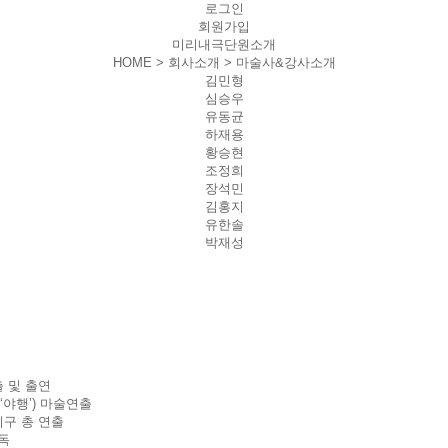
로그인
회원가입
미리내극단원소개
HOME > 회사소개 >
마술사&강사소개
김민형
심승우
유동균
하재용
황승현
조정희
장석민
김홍지
유한솔
박재성
출 및 출연
‘야행’) 마술연출
시구 총 연출
독