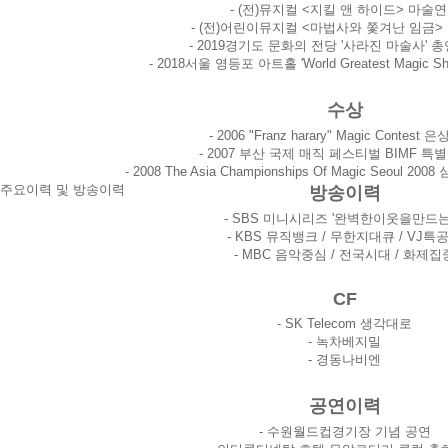
- (전)뮤지컬 <지킬 앤 하이드> 마술
- (전)어린이뮤지컬 <마법사와 쫓겨난 임금>
- 2019경기도 문화의 전당 '사라진 마술사' 
- 2018서울 영등포 아트홀 'World Greatest Magic 
수상
- 2006 "Franz harary" Magic Contest 
- 2007 부산 국제 매직 페스티벌 BIMF 특
- 2008 The Asia Championships Of Magic Seoul
주요이력 및 방송이력
방송이력
- SBS 미니시리즈 '완벽한이웃을만드는
- KBS 뮤직뱅크 / 무한지대큐 / VJ특
- MBC 음악중심 / 전국시대 / 화제집
CF
- SK Telecom 생각대로
- 녹차베지밀
- 경동나비엔
공연이력
- 수원월드컵경기장 기념 공연