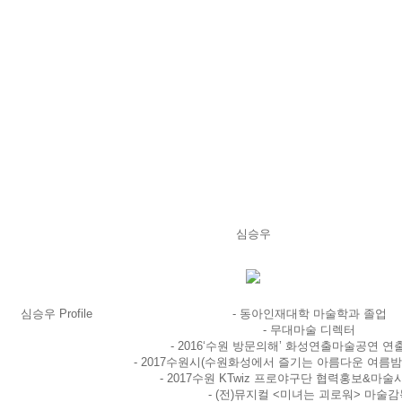
심승우
심승우 Profile
- 동아인재대학 마술학과 졸업
- 무대마술 디렉터
- 2016‘수원 방문의해’ 화성연출마술공연 연
- 2017수원시(수원화성에서 즐기는 아름다운 여름밤
- 2017수원 KTwiz 프로야구단 협력홍보&마술
- (전)뮤지컬 <미녀는 괴로워> 마술감