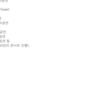
하공연
Guest
연
축하공연
 공연
별공연
출공연 등
 11번의 콘서트 진행)