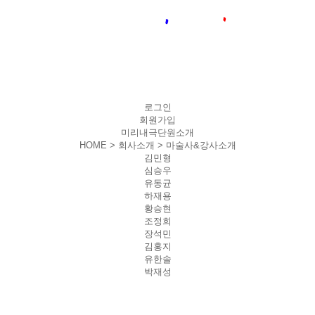
로그인
회원가입
미리내극단원소개
HOME > 회사소개 >
마술사&강사소개
김민형
심승우
유동균
하재용
황승현
조정희
장석민
김홍지
유한솔
박재성