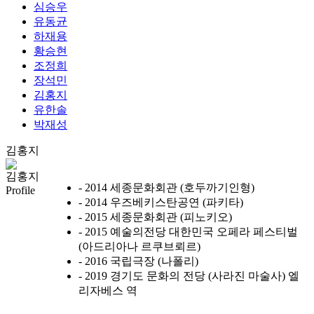
심승우
유동균
하재용
황승현
조정희
장석민
김홍지
유한솔
박재성
김홍지
김홍지
- 2014 세종문화회관 (호두까기인형)
Profile
- 2014 우즈베키스탄공연 (파키타)
- 2015 세종문화회관 (피노키오)
- 2015 예술의전당 대한민국 오페라 페스티벌
(아드리아나 르쿠브뢰르)
- 2016 국립극장 (나폴리)
- 2019 경기도 문화의 전당 (사라진 마술사) 엘
리자베스 역