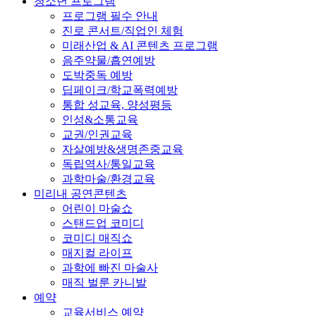
청소년 프로그램
프로그램 필수 안내
진로 콘서트/직업인 체험
미래산업 & AI 콘텐츠 프로그램
음주약물/흡연예방
도박중독 예방
딥페이크/학교폭력예방
통합 성교육, 양성평등
인성&소통교육
교권/인권교육
자살예방&생명존중교육
독립역사/통일교육
과학마술/환경교육
미리내 공연콘텐츠
어린이 마술쇼
스탠드업 코미디
코미디 매직쇼
매지컬 라이프
과학에 빠진 마술사
매직 벌룬 카니발
예약
교육서비스 예약