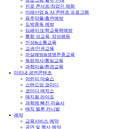
프로그램 필수 안내
진로 콘서트/직업인 체험
미래산업 & AI 콘텐츠 프로그램
음주약물/흡연예방
도박중독 예방
딥페이크/학교폭력예방
통합 성교육, 양성평등
인성&소통교육
교권/인권교육
자살예방&생명존중교육
독립역사/통일교육
과학마술/환경교육
미리내 공연콘텐츠
어린이 마술쇼
스탠드업 코미디
코미디 매직쇼
매지컬 라이프
과학에 빠진 마술사
매직 벌룬 카니발
예약
교육서비스 예약
공연 및 행사 예약