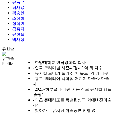
유동균
하재용
황승현
조정희
장석민
김홍지
유한솔
박재성
유한솔
유한솔
- 한양대학교 연극영화학 학사
Profile
- 연극 크리미널 시즌4 ‘검사’ 역 외 다수
- 뮤지컬 로미와 줄리엣 ‘티볼트’ 역 외 다수
- 광교 갤러리아 백화점 어린이 마술쇼 마술
사
- 2021~하부르타 다중 지능 진로 뮤지컬 캠프
‘꿈짱’
- 속초 롯데리조트 특별편성‘과학에빠진마술
사’
- 찾아가는 유치원 마술공연 진행 多