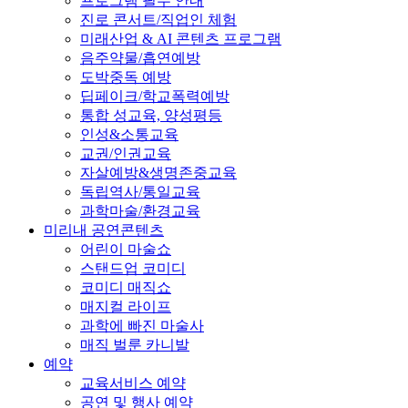
프로그램 필수 안내
진로 콘서트/직업인 체험
미래산업 & AI 콘텐츠 프로그램
음주약물/흡연예방
도박중독 예방
딥페이크/학교폭력예방
통합 성교육, 양성평등
인성&소통교육
교권/인권교육
자살예방&생명존중교육
독립역사/통일교육
과학마술/환경교육
미리내 공연콘텐츠
어린이 마술쇼
스탠드업 코미디
코미디 매직쇼
매지컬 라이프
과학에 빠진 마술사
매직 벌룬 카니발
예약
교육서비스 예약
공연 및 행사 예약