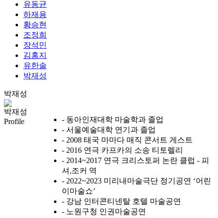
유동균
하재용
황승현
조정희
장석민
김홍지
유한솔
박재성
박재성
박재성
- 동아인재대학 마술학과 졸업
Profile
- 서울예술대학 연기과 졸업
- 2008 태국 마마다 매직 콘서트 게스트
- 2016 연극 카프카의 소송 티토렐리
- 2014~2017 연극 크리스토퍼 논란 클럽 - 피
셔,조커 역
- 2022~2023 미리내마술극단 정기공연 ‘어린
이마술쇼’
- 강남 인터콘티넨탈 호텔 마술공연
- 노원구청 인권마술공연