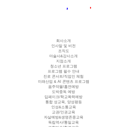
회사소개
인사말 및 비전
조직도
마술사&강사소개
지점소개
청소년 프로그램
프로그램 필수 안내
진로 콘서트/직업인 체험
미래산업 & AI 콘텐츠 프로그램
음주약물/흡연예방
도박중독 예방
딥페이크/학교폭력예방
통합 성교육, 양성평등
인성&소통교육
교권/인권교육
자살예방&생명존중교육
독립역사/통일교육