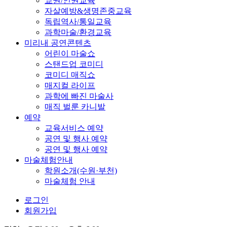
교권/인권교육
자살예방&생명존중교육
독립역사/통일교육
과학마술/환경교육
미리내 공연콘텐츠
어린이 마술쇼
스탠드업 코미디
코미디 매직쇼
매지컬 라이프
과학에 빠진 마술사
매직 벌룬 카니발
예약
교육서비스 예약
공연 및 행사 예약
공연 및 행사 예약
마술체험안내
학원소개(수원·부천)
마술체험 안내
로그인
회원가입