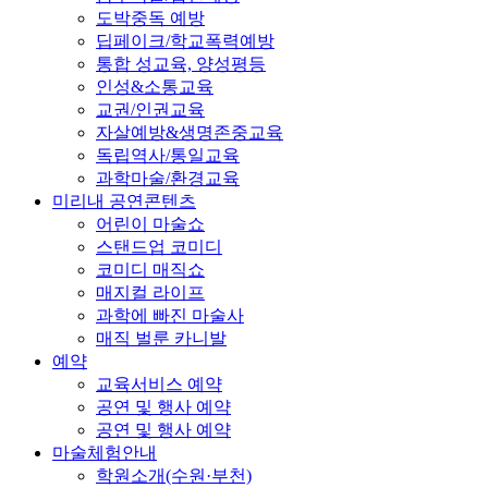
도박중독 예방
딥페이크/학교폭력예방
통합 성교육, 양성평등
인성&소통교육
교권/인권교육
자살예방&생명존중교육
독립역사/통일교육
과학마술/환경교육
미리내 공연콘텐츠
어린이 마술쇼
스탠드업 코미디
코미디 매직쇼
매지컬 라이프
과학에 빠진 마술사
매직 벌룬 카니발
예약
교육서비스 예약
공연 및 행사 예약
공연 및 행사 예약
마술체험안내
학원소개(수원·부천)