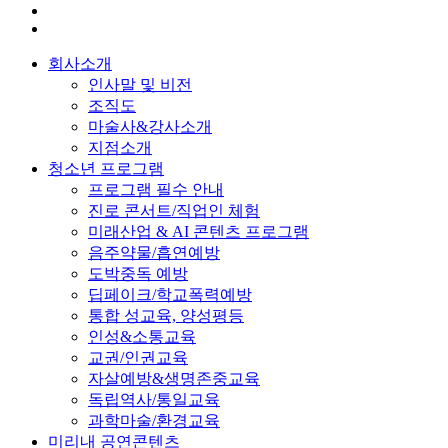
회사소개
인사말 및 비전
조직도
마술사&강사소개
지점소개
청소년 프로그램
프로그램 필수 안내
진로 콘서트/직업인 체험
미래산업 & AI 콘텐츠 프로그램
음주약물/흡연예방
도박중독 예방
딥페이크/학교폭력예방
통합 성교육, 양성평등
인성&소통교육
교권/인권교육
자살예방&생명존중교육
독립역사/통일교육
과학마술/환경교육
미리내 공연콘텐츠