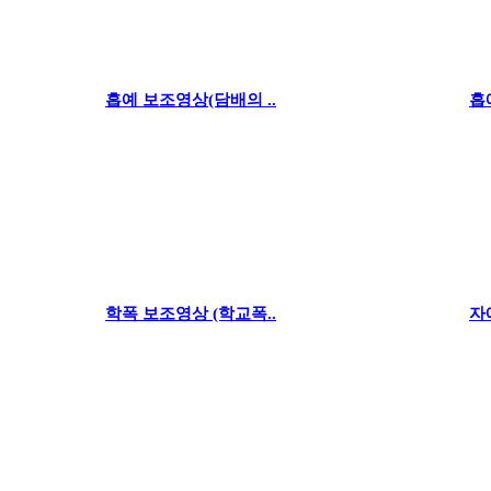
흡예 보조영상(담배의 ..
흡
학폭 보조영상 (학교폭..
자