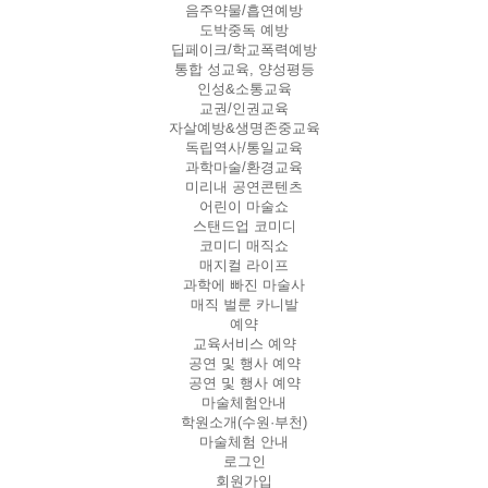
음주약물/흡연예방
도박중독 예방
딥페이크/학교폭력예방
통합 성교육, 양성평등
인성&소통교육
교권/인권교육
자살예방&생명존중교육
독립역사/통일교육
과학마술/환경교육
미리내 공연콘텐츠
어린이 마술쇼
스탠드업 코미디
코미디 매직쇼
매지컬 라이프
과학에 빠진 마술사
매직 벌룬 카니발
예약
교육서비스 예약
공연 및 행사 예약
공연 및 행사 예약
마술체험안내
학원소개(수원·부천)
마술체험 안내
로그인
회원가입