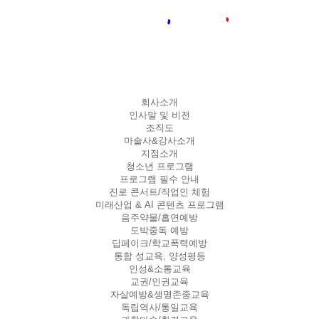
회사소개
인사말 및 비전
조직도
마술사&강사소개
지점소개
청소년 프로그램
프로그램 필수 안내
진로 콘서트/직업인 체험
미래산업 & AI 콘텐츠 프로그램
음주약물/흡연예방
도박중독 예방
딥페이크/학교폭력예방
통합 성교육, 양성평등
인성&소통교육
교권/인권교육
자살예방&생명존중교육
독립역사/통일교육