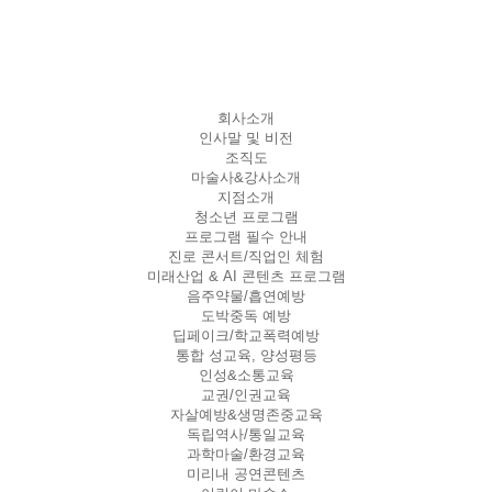
회사소개
인사말 및 비전
조직도
마술사&강사소개
지점소개
청소년 프로그램
프로그램 필수 안내
진로 콘서트/직업인 체험
미래산업 & AI 콘텐츠 프로그램
음주약물/흡연예방
도박중독 예방
딥페이크/학교폭력예방
통합 성교육, 양성평등
인성&소통교육
교권/인권교육
자살예방&생명존중교육
독립역사/통일교육
과학마술/환경교육
미리내 공연콘텐츠