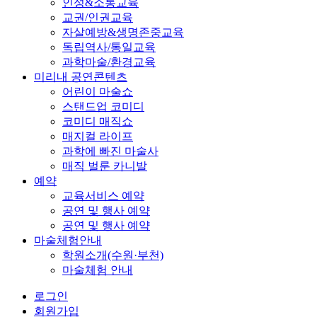
인성&소통교육
교권/인권교육
자살예방&생명존중교육
독립역사/통일교육
과학마술/환경교육
미리내 공연콘텐츠
어린이 마술쇼
스탠드업 코미디
코미디 매직쇼
매지컬 라이프
과학에 빠진 마술사
매직 벌룬 카니발
예약
교육서비스 예약
공연 및 행사 예약
공연 및 행사 예약
마술체험안내
학원소개(수원·부천)
마술체험 안내
로그인
회원가입