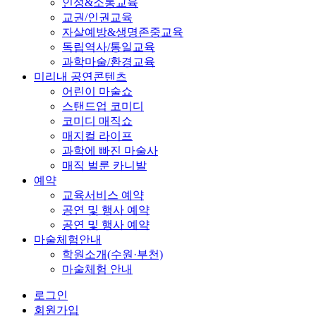
인성&소통교육
교권/인권교육
자살예방&생명존중교육
독립역사/통일교육
과학마술/환경교육
미리내 공연콘텐츠
어린이 마술쇼
스탠드업 코미디
코미디 매직쇼
매지컬 라이프
과학에 빠진 마술사
매직 벌룬 카니발
예약
교육서비스 예약
공연 및 행사 예약
공연 및 행사 예약
마술체험안내
학원소개(수원·부천)
마술체험 안내
로그인
회원가입