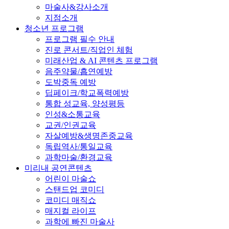
마술사&강사소개
지점소개
청소년 프로그램
프로그램 필수 안내
진로 콘서트/직업인 체험
미래산업 & AI 콘텐츠 프로그램
음주약물/흡연예방
도박중독 예방
딥페이크/학교폭력예방
통합 성교육, 양성평등
인성&소통교육
교권/인권교육
자살예방&생명존중교육
독립역사/통일교육
과학마술/환경교육
미리내 공연콘텐츠
어린이 마술쇼
스탠드업 코미디
코미디 매직쇼
매지컬 라이프
과학에 빠진 마술사