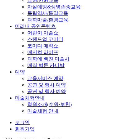
교권/인권교육
자살예방&생명존중교육
독립역사/통일교육
과학마술/환경교육
미리내 공연콘텐츠
어린이 마술쇼
스탠드업 코미디
코미디 매직쇼
매지컬 라이프
과학에 빠진 마술사
매직 벌룬 카니발
예약
교육서비스 예약
공연 및 행사 예약
공연 및 행사 예약
마술체험안내
학원소개(수원·부천)
마술체험 안내
로그인
회원가입