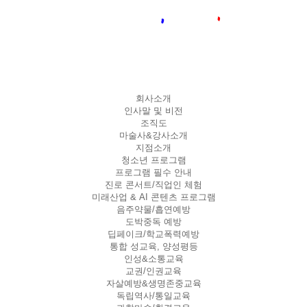
회사소개
인사말 및 비전
조직도
마술사&강사소개
지점소개
청소년 프로그램
프로그램 필수 안내
진로 콘서트/직업인 체험
미래산업 & AI 콘텐츠 프로그램
음주약물/흡연예방
도박중독 예방
딥페이크/학교폭력예방
통합 성교육, 양성평등
인성&소통교육
교권/인권교육
자살예방&생명존중교육
독립역사/통일교육