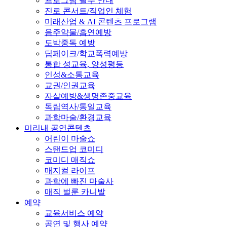
프로그램 필수 안내
진로 콘서트/직업인 체험
미래산업 & AI 콘텐츠 프로그램
음주약물/흡연예방
도박중독 예방
딥페이크/학교폭력예방
통합 성교육, 양성평등
인성&소통교육
교권/인권교육
자살예방&생명존중교육
독립역사/통일교육
과학마술/환경교육
미리내 공연콘텐츠
어린이 마술쇼
스탠드업 코미디
코미디 매직쇼
매지컬 라이프
과학에 빠진 마술사
매직 벌룬 카니발
예약
교육서비스 예약
공연 및 행사 예약