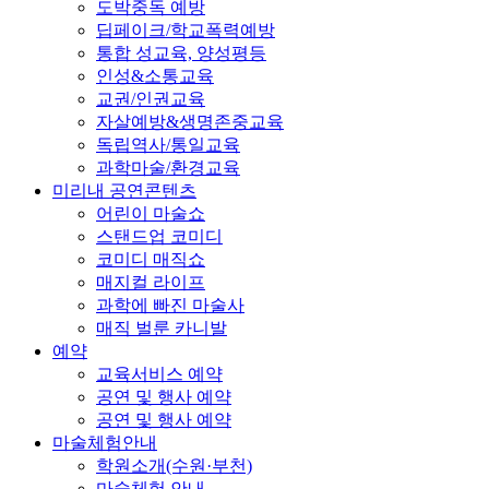
도박중독 예방
딥페이크/학교폭력예방
통합 성교육, 양성평등
인성&소통교육
교권/인권교육
자살예방&생명존중교육
독립역사/통일교육
과학마술/환경교육
미리내 공연콘텐츠
어린이 마술쇼
스탠드업 코미디
코미디 매직쇼
매지컬 라이프
과학에 빠진 마술사
매직 벌룬 카니발
예약
교육서비스 예약
공연 및 행사 예약
공연 및 행사 예약
마술체험안내
학원소개(수원·부천)
마술체험 안내