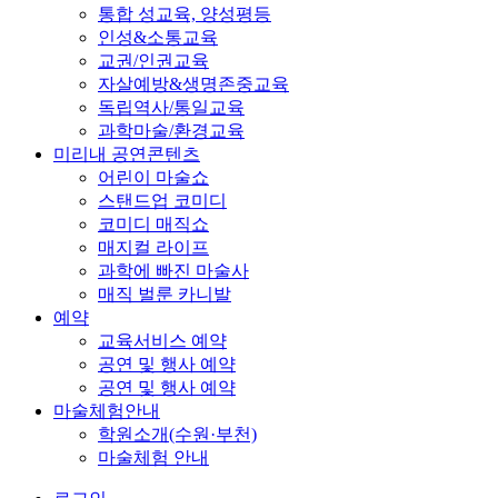
통합 성교육, 양성평등
인성&소통교육
교권/인권교육
자살예방&생명존중교육
독립역사/통일교육
과학마술/환경교육
미리내 공연콘텐츠
어린이 마술쇼
스탠드업 코미디
코미디 매직쇼
매지컬 라이프
과학에 빠진 마술사
매직 벌룬 카니발
예약
교육서비스 예약
공연 및 행사 예약
공연 및 행사 예약
마술체험안내
학원소개(수원·부천)
마술체험 안내