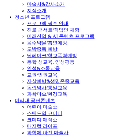
마술사&강사소개
지점소개
청소년 프로그램
프로그램 필수 안내
진로 콘서트/직업인 체험
미래산업 & AI 콘텐츠 프로그램
음주약물/흡연예방
도박중독 예방
딥페이크/학교폭력예방
통합 성교육, 양성평등
인성&소통교육
교권/인권교육
자살예방&생명존중교육
독립역사/통일교육
과학마술/환경교육
미리내 공연콘텐츠
어린이 마술쇼
스탠드업 코미디
코미디 매직쇼
매지컬 라이프
과학에 빠진 마술사